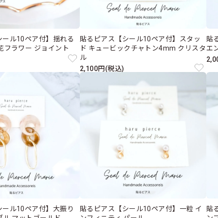
シール10ペア付】揺れる
貼るピアス【シール10ペア付】スタッ
貼
花フラワー ジョイント
ド キュービックチャトン4mm クリスタ
エ
ル
2,
2,100円(税込)
シール10ペア付】大振り
貼るピアス【シール10ペア付】一粒 イ
貼