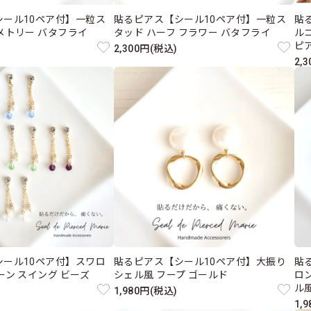
シール10ペア付】一粒ス
貼るピアス【シール10ペア付】一粒ス
貼
メトリー バタフライ
タッド ハーフ フラワー バタフライ
ル
ピ
2,300円(税込)
2,
シール10ペア付】スワロ
貼るピアス【シール10ペア付】大振り
貼
ーン スイング ビーズ
シェル風 フープ ゴールド
ロ
ル
1,980円(税込)
1,