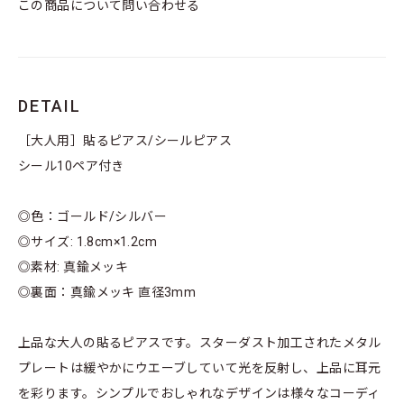
この商品について問い合わせる
DETAIL
［大人用］貼るピアス/シールピアス
シール10ペア付き
◎色：ゴールド/シルバー
◎サイズ: 1.8cm×1.2cm
◎素材: 真鍮メッキ
◎裏面：真鍮メッキ 直径3mm
上品な大人の貼るピアスです。スターダスト加工されたメタル
プレートは緩やかにウエーブしていて光を反射し、上品に耳元
を彩ります。シンプルでおしゃれなデザインは様々なコーディ